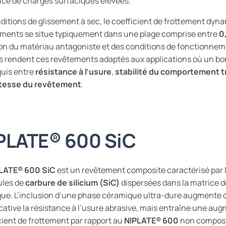
ce de charges surfaciques élevées.
ditions de glissement à sec, le coefficient de frottement dyn
ments se situe typiquement dans une plage comprise entre
0
on du matériau antagoniste et des conditions de fonctionnem
s rendent ces revêtements adaptés aux applications où un b
quis entre
résistance à l’usure
,
stabilité du comportement t
tesse du revêtement
.
PLATE®
600 SiC
LATE®
600 SiC
est un revêtement composite caractérisé par 
ules de
carbure de silicium (SiC)
dispersées dans la matrice d
ue. L’inclusion d’une phase céramique ultra-dure augmente 
icative la résistance à l’usure abrasive, mais entraîne une au
cient de frottement par rapport au
NIPLATE®
600
non composi