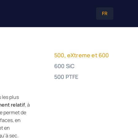
FR
500, eXtreme et 600
-
600 SiC
500 PTFE
 les plus
ent relatif
, à
ue permet de
faces, en
et en
qu’à sec.