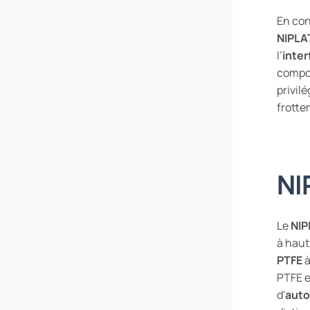
En con
NIPLA
l’
inte
compor
privilé
frotte
NI
Le
NIP
à haut
PTFE
à
PTFE e
d'
auto