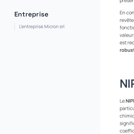
présen
En con
Entreprise
revête
L'entreprise Micron srl
foncti
valeur
est re
robus
NI
Le
NIP
partic
chimiq
signif
coeffi