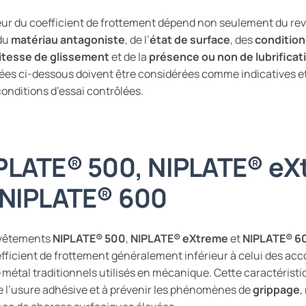
eur du coefficient de frottement dépend non seulement du re
du
matériau antagoniste
, de l’
état de surface
, des
condition
itesse de glissement
et de la
présence ou non de lubrificat
ées ci-dessous doivent être considérées comme indicatives et
conditions d’essai contrôlées.
PLATE®
500,
NIPLATE®
eX
NIPLATE®
600
evêtements
NIPLATE®
500
,
NIPLATE®
eXtreme
et
NIPLATE®
6
fficient de frottement généralement inférieur à celui des a
métal traditionnels utilisés en mécanique. Cette caractéristi
e l’usure adhésive et à prévenir les phénomènes de
grippage
,