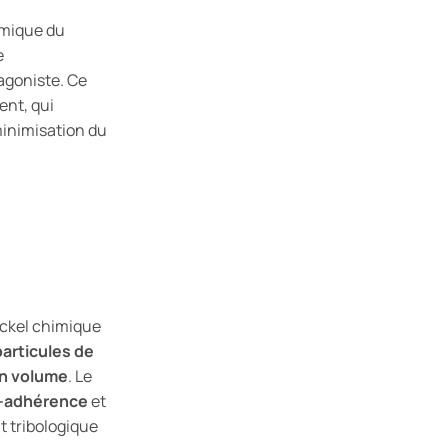
amique du
e
agoniste. Ce
ent, qui
minimisation du
ickel chimique
particules de
en volume
. Le
i-adhérence
et
 tribologique