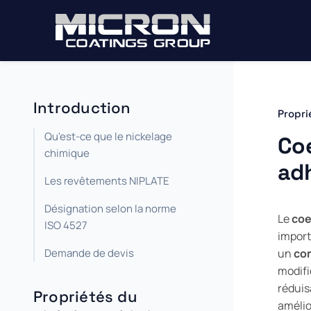
Introduction
Propri
Qu'est-ce que le nickelage
Coe
chimique
ad
Les revêtements NIPLATE
Désignation selon la norme
Le
coe
ISO 4527
import
Demande de devis
un
co
modifi
réduis
Propriétés du
amélio