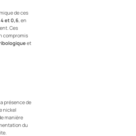
amique de ces
,4 et 0,6
, en
ent. Ces
on compromis
ribologique
et
la présence de
e nickel
de manière
gmentation du
te.