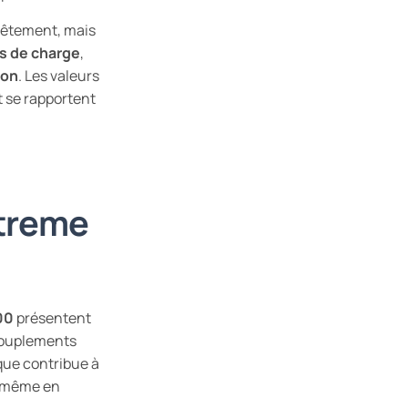
vêtement, mais
s de charge
,
ion
. Les valeurs
 se rapportent
treme
00
présentent
ccouplements
que contribue à
 même en