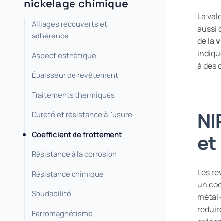
nickelage chimique
La val
Alliages recouverts et
aussi 
adhérence
de la
v
indiqu
Aspect esthétique
à des 
Épaisseur de revêtement
Traitements thermiques
NI
Dureté et résistance à l'usure
Coefficient de frottement
et
Résistance à la corrosion
Les r
Résistance chimique
un coe
Soudabilité
métal–
réduir
Ferromagnétisme