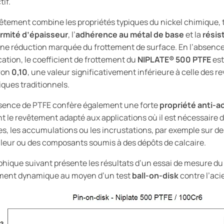
tif.
êtement combine les propriétés typiques du nickel chimique, 
rmité d’épaisseur
, l’
adhérence au métal de base
et la
résis
ne réduction marquée du frottement de surface. En l’absenc
ication, le coefficient de frottement du
NIPLATE®
500 PTFE
est
ron
0,10
, une valeur significativement inférieure à celle des 
iques traditionnels.
sence de PTFE confère également une forte
propriété anti-
t le revêtement adapté aux applications où il est nécessaire d
es, les accumulations ou les incrustations, par exemple sur 
leur ou des composants soumis à des dépôts de calcaire.
phique suivant présente les résultats d’un essai de mesure du 
ment dynamique au moyen d’un test
ball-on-disk
contre l’aci