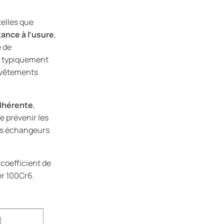
telles que
tance à l’usure
,
e de
 typiquement
revêtements
adhérente
,
e prévenir les
des échangeurs
coefficient de
er 100Cr6.