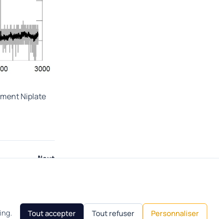
ement Niplate
Next
 la corrosion
→
ing.
Tout accepter
Tout refuser
Personnaliser