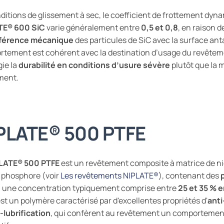
ditions de glissement à sec, le coefficient de frottement dyn
TE®
600 SiC
varie généralement entre
0,5 et 0,8
, en raison d
rférence mécanique
des particules de SiC avec la surface ant
tement est cohérent avec la destination d’usage du revêtem
gie la
durabilité en conditions d’usure sévère
plutôt que la 
ment.
PLATE®
500 PTFE
LATE®
500 PTFE
est un revêtement composite à matrice de n
 phosphore (voir
Les revêtements NIPLATE®
), contenant des
 une concentration typiquement comprise entre
25 et 35 % 
st un polymère caractérisé par d'excellentes propriétés d'
ant
-lubrification
, qui confèrent au revêtement un comportement