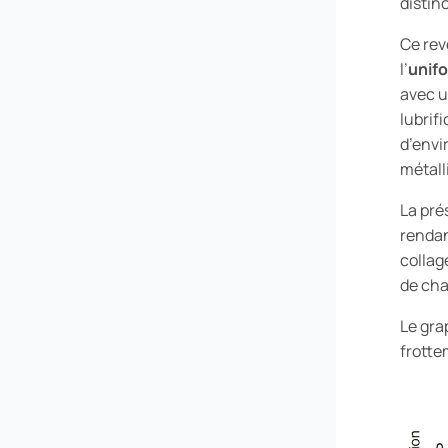
distinc
Ce rev
l’
unifo
avec u
lubrif
d’envi
métall
La pré
rendan
collag
de cha
Le gra
frotte